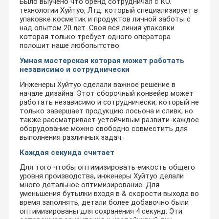
Было выучено что бренд сотрудничал с КО.
технологии Хуйтуо, Лтд. который специализирует в
упаковке косметик и продуктов личной заботы с
над опытом 20 лет. Своя вся линия упаковки
которая только требует одного оператора
полошит наше любопытство.
Умная мастерская которая может работать
независимо и сотруднически
Инженеры Хуйтуо сделали важное решение в
начале дизайна: Этот сборочный конвейер может
работать независимо и сотруднически, который не
только завершает продукцию лосьона и сливк, но
также рассматривает устойчивым развити-каждое
оборудование можно свободно совместить для
выполнения различных задач.
Каждая секунда считает
Для того чтобы оптимизировать емкость общего
уровня производства, инженеры Хуйтуо делали
много детальное оптимизирование. Для
уменьшения бутылки входя в & скорости выхода во
время заполнять, детали более добавочно были
оптимизированы для сохранения 4 секунд. Эти