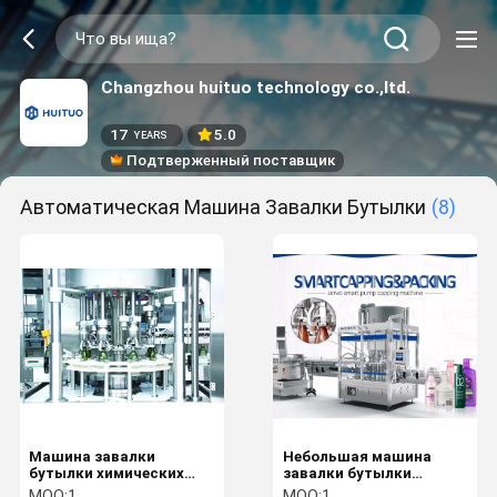
Changzhou huituo technology co.,ltd.
17
5.0
YEARS
Подтверженный поставщик
Автоматическая Машина Завалки Бутылки
(8)
Машина завалки
Небольшая машина
бутылки химических
завалки бутылки
продуктов экрана
Моноблок
MOQ:
1
MOQ:
1