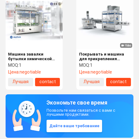
Машина завалки
Покрывать и машина
бутылки химической
для прикрепления
промышленности 220В
этикеток завалки
MOQ:
1
MOQ:
1
автоматическая
HUITUO
Цена:
negotiable
Цена:
negotiable
полноавтоматический
для кетчуп
Лучшая
contact
Лучшая
contact
цена
цена
Экономьте свое время
Позвольте нам связаться с вами с
лучшими продуктами.
Дайте ваше требование