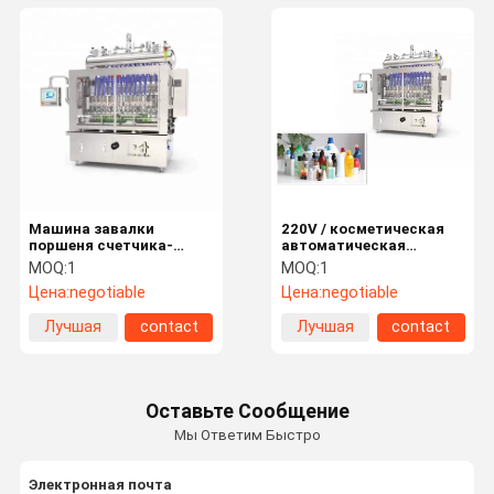
Машина завалки
220V / косметическая
поршеня счетчика-
автоматическая
расходомера Huituo
машина завалки
MOQ:
1
MOQ:
1
автоматическая для
бутылки 380В
Цена:
negotiable
Цена:
negotiable
антисептиков,
disinfector и
Лучшая
contact
Лучшая
contact
дезинфицирующего
средства
цена
цена
Оставьте Сообщение
Мы Ответим Быстро
Электронная почта