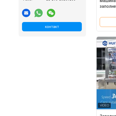
машина
заполне
для кос
контакт