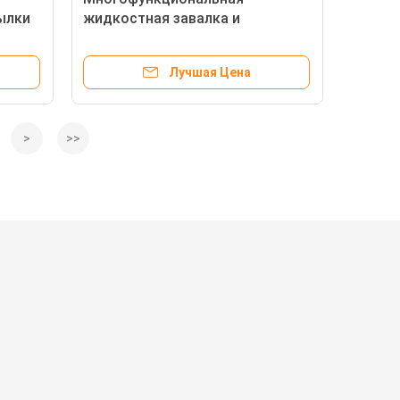
ылки
жидкостная завалка и
ывая
покрывая машина для бутылки
пластмассы и стекла
Лучшая Цена
>
>>