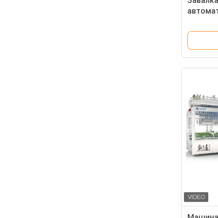
Завалка
автомат
покрыв
Машина 