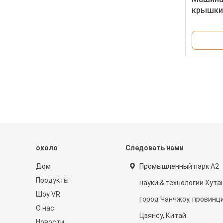
крышки
лосьон
около
Следовать нами
Дом
Промышленный парк А2
Продукты
науки & технологии Хутан
Шоу VR
город Чанчжоу, провинц
О нас
Цзянсу, Китай
Новости