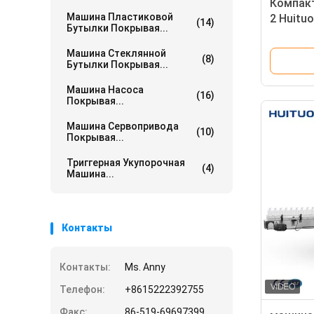
Компак
Машина Пластиковой
2 Huitu
(14)
Бутылки Покрывая...
пищевог
покрыв
Машина Стеклянной
(8)
Бутылки Покрывая...
Машина Насоса
(16)
Покрывая...
Машина Сервопривода
(10)
Покрывая...
Триггерная Укупорочная
(4)
Машина...
Контакты
Контакты:
Ms. Anny
Телефон:
+8615222392755
Факс:
86-519-69697399