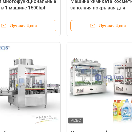
т многофункциональные
Машина химиката космет
o в 1 машине 1500bph
заполняя покрывая для
о масла заполняя
ежедневного химиката
ая
Лучшая Цена
Лучшая Цена