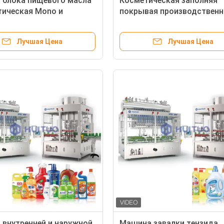
 блока пищевого масла
Косметическая заполняя
ическая Mono и
покрывая производственн
ая машина
линия для завалки сливк 
Лучшая Цена
Лучшая Цена
внутренней и наружной
Машина завалки тензида