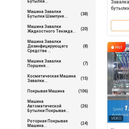
Бутылки...
Завалка
бутылк
Машина Завалки
(38)
машина
Бутылки Шампуня...
космет
Машина Завалки
(20)
Жидкостного Тензида...
Машина Завалки
Дезинфицирующего
(8)
Hot
Средства ...
Машина Завалки
(7)
Поршеня...
Косметическая Машина
(15)
Завалки...
Покрывая Машина
(106)
Машина
Автоматической
(26)
Бутылки Покрывая...
Роторная Покрывая
(24)
Машина...