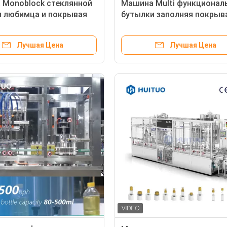
 Monoblock стеклянной
Машина Multi функционал
и любимца и покрывая
бутылки заполняя покрыв
 автоматические для
косметической линии упа
ик
Лучшая Цена
Лучшая Цена