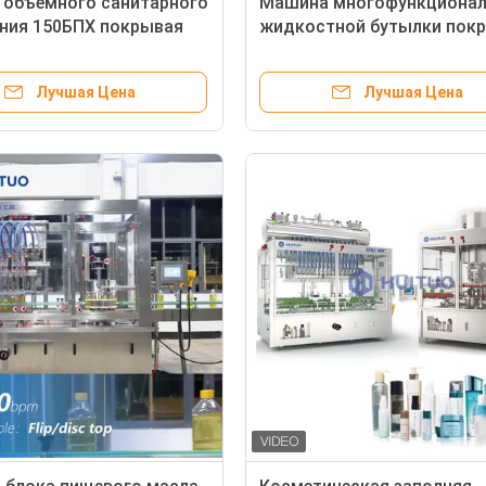
 объемного санитарного
Машина многофункционал
ния 150БПХ покрывая
жидкостной бутылки пок
метик личной заботы
для распределителя пуска
насоса лосьона
Лучшая Цена
Лучшая Цена