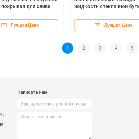
 покрывая для сливк
жидкости стеклянной бут
а
ЛЮБИМЦА роторная покр
для пуска брызг
Лучшая Цена
Лучшая Цена
1
2
3
4
5
Написать нам
г,
ия