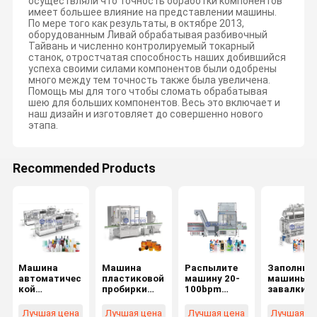
осуществляли что точность обработки компонентов
имеет большее влияние на представлении машины.
По мере того как результаты, в октябре 2013,
оборудованным Ливай обрабатывая разбивочный
Тайвань и численно контролируемый токарный
станок, отростчатая способность наших добившийся
успеха своими силами компонентов были одобрены
много между тем точность также была увеличена.
Помощь мы для того чтобы сломать обрабатывая
шею для больших компонентов. Весь это включает и
наш дизайн и изготовляет до совершенно нового
этапа.
Recommended Products
Машина
Машина
Распылите
Заполнит
автоматичес
пластиковой
машину 20-
машины
кой
пробирки
100bpm
завалки
роторной
стеклянной
пуска
измерите
пробирки
ампулы
покрывая
прокачки
Лучшая цена
Лучшая цена
Лучшая цена
Лучшая ц