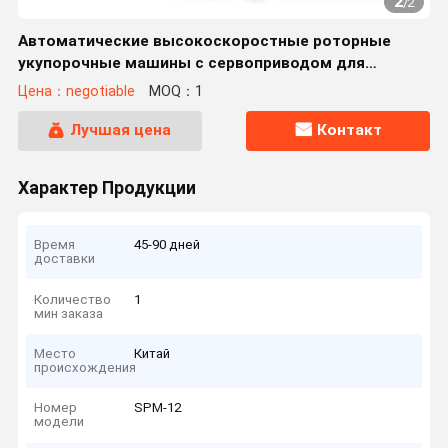
2
/
2
Автоматические высокоскоростные роторные
укупорочные машины с сервоприводом для
укупорки бутылок с триггерным насосом
Цена：negotiable
MOQ：1
Лучшая цена
Контакт
Характер Продукции
Время
45-90 дней
доставки
Количество
1
мин заказа
Место
Китай
происхождения
Номер
SPM-12
модели