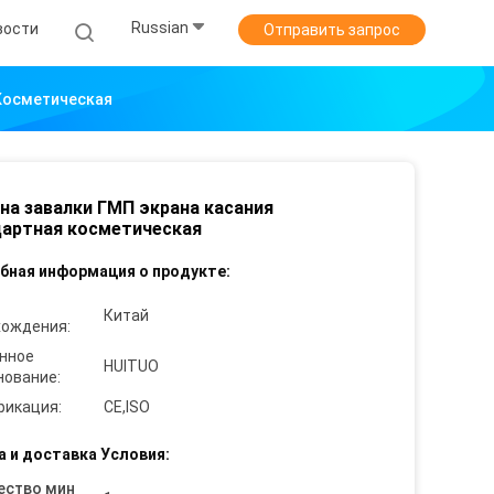
Russian
вости
Отправить запрос
Косметическая
а завалки ГМП экрана касания
артная косметическая
бная информация о продукте:
Китай
хождения:
нное
HUITUO
нование:
фикация:
CE,ISO
а и доставка Условия:
ество мин