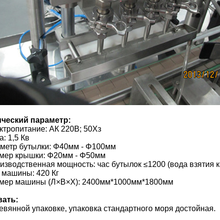
ический параметр:
ектропитание: АК 220В; 50Хз
а: 1,5 Кв
аметр бутылки: Φ40мм - Φ100мм
змер крышки: Φ20мм - Φ50мм
оизводственная мощность: час бутылок ≤1200 (вода взятия к
с машины: 420 Кг
змер машины (Л×В×Х): 2400мм*1000мм*1800мм
вать:
евянной упаковке, упаковка стандартного моря достойная.