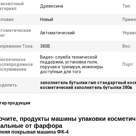
паковочный
Древесина
Тип:
атериал:
словие:
Новый
Приме
втоматическая
Автоматический
Управ
нг:
апряжение Тока:
380В
Вес:
Видео- служба технической
беспеченное
поддержки, установка поля,
ослепродажное
Порт:
поручая и тренируя, инженеры
бслуживание:
доступные для того
заполнитель бутылки гмп стандартный кос
ыделить:
косметический заполнитель бутылки 380в
тер продукции
очите, продукты машины упаковки косметич
кальные от фарфора
лняя покрывая машина ФК-4