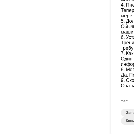
4.
Пне
Тепер
мере 
5.
Дол
Обычн
машин
6.
Уст
Трени
требу
7.
Как
Один 
инфо
8.
Мог
Да. П
9.
Ско
Она з
тег:
Зап
Кос