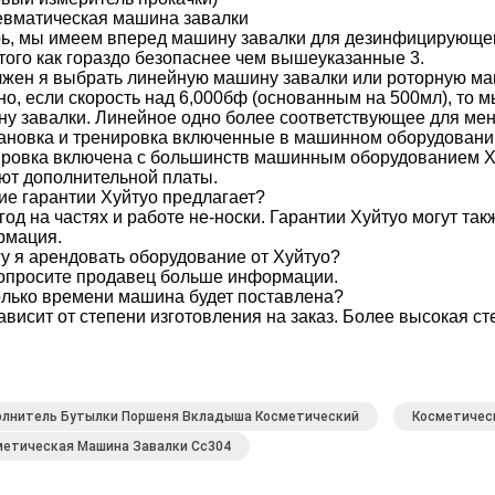
вматическая машина завалки
ь, мы имеем вперед машину завалки для дезинфицирующего
того как гораздо безопаснее чем вышеуказанные 3.
жен я выбрать линейную машину завалки или роторную ма
о, если скорость над 6,000бф (основанным на 500мл), то 
у завалки. Линейное одно более соответствующее для ме
ановка и тренировка включенные в машинном оборудовани
ровка включена с большинств машинным оборудованием Хуй
ют дополнительной платы.
ие гарантии Хуйтуо предлагает?
год на частях и работе не-носки. Гарантии Хуйтуо могут т
рмация.
у я арендовать оборудование от Хуйтуо?
опросите продавец больше информации.
лько времени машина будет поставлена?
ависит от степени изготовления на заказ. Более высокая ст
олнитель Бутылки Поршеня Вкладыша Косметический
Косметичес
метическая Машина Завалки Сс304