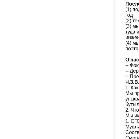
Посл
(1) п
год
(2) т
(3) м
туда 
инжен
(4) м
поэто
О нас
-- Фо
-- Де
-- Пр
Ч.З.В
1.
Как
Мы пр
унскр
бутыл
2.
Что
Мы им
1.
СП
Муфта
Соотв
Смоги