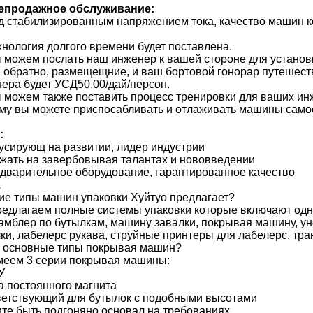
епродажное обслуживание:
од стабилизированным напряжением тока, качество машин к
ехнология долгого времени будет поставлена.
ы можем послать наш инженер к вашей стороне для устано
и обратно, размещещние, и ваш бортовой гонорар путешест
ера будет УСД50,00/дай/персон.
ы можем также поставить процесс тренировки для ваших ин
му вы можете приспосабливать и отлаживать машины само
:
кусирующ на развитии, лидер индустрии
ржать на завербовывая талантах и нововведении
едварительное оборудование, гарантированное качество
.
ие типы машин упаковки Хуйтуо предлагает?
едлагаем полные системы упаковки которые включают одн
амблер по бутылкам, машину завалки, покрывая машину, у
ки, лабелерс рукава, струйные принтеры для лабелерс, тра
 основные типы покрывая машин?
еем 3 серии покрывая машины:
У
 постоянного магнита
етствующий для бутылок с подобными высотами
те быть подгоняно основал на требованиях