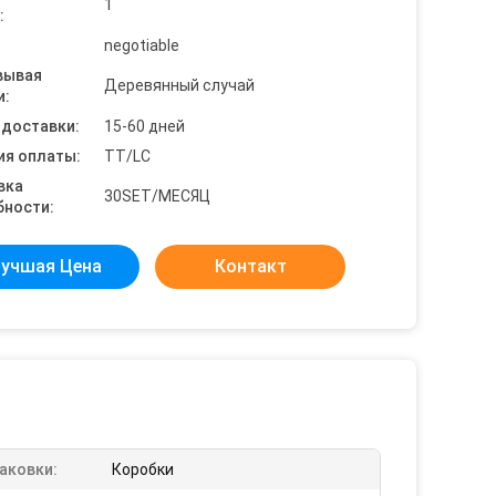
1
:
negotiable
вывая
Деревянный случай
и:
 доставки:
15-60 дней
ия оплаты:
TT/LC
вка
30SET/МЕСЯЦ
бности:
учшая Цена
Контакт
аковки:
Коробки