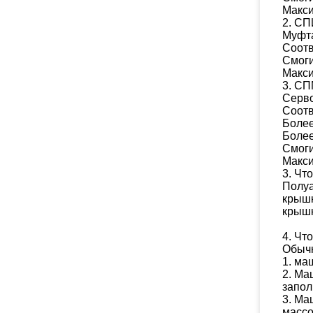
Макси
2.
СП
Муфта
Соотв
Смоги
Макси
3.
СП
Серв
Соотв
Более
Более
Смоги
Макси
3.
Что
Полуа
крышк
крышк
4.
Что
Обычн
1.
маш
2.
Маш
запол
3.
Маш
массо