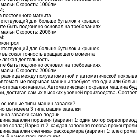
мальн Скорость: 100бпм
И:
 постоянного магнита
етствующий для больше бутылок и крышек
те быть подгоняно основал на требованиях
мальн Скорость: 200бпм
М:
оконтрол
етствующий для больше бутылок и крышек
 высокая точность вращающего момента
 легкая деятельность
те быть подгоняно основал на требованиях
мальн Скорость: 200бпм
 разница между полуавтоматной и автоматической покрыв
втоматные покрывая машины требуют, что одни или больш
-отправляя каналы. Автоматическая покрывая машина буд
и, достигая самых высоких уровней производства. Соответ
 основные типы машин завалки?
о мы имеем 3 типа машин завалки
ина завалки само-подачи
ина завалки поршеня (вариант 1: один мотор сервопривода
няя сопла; Вариант 2: каждая заполняя голова проконтро
ина завалки счетчика- расходомера (вариант 1: электромаг
вый измеритель прокачки)