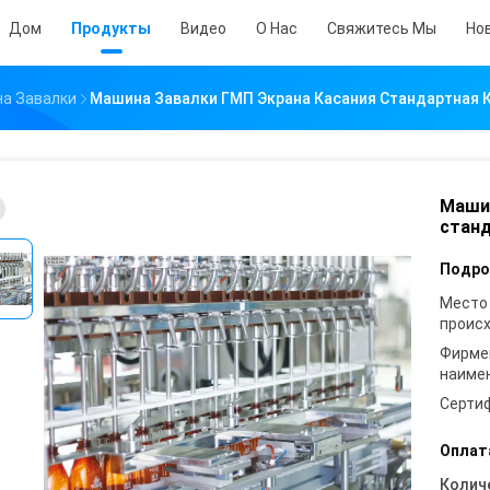
Дом
Продукты
Видео
О Нас
Свяжитесь Мы
Но
а Завалки
Машина Завалки ГМП Экрана Касания Стандартная 
Машин
станд
Подро
Место
проис
Фирме
наиме
Серти
Оплат
Колич