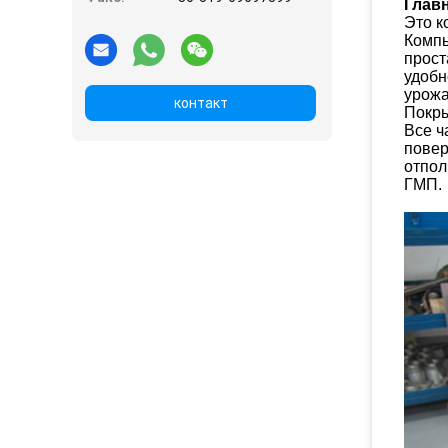
Глав
Это к
Компь
прост
удобн
урожа
контакт
Покры
Все ч
повер
отпол
ГМП.