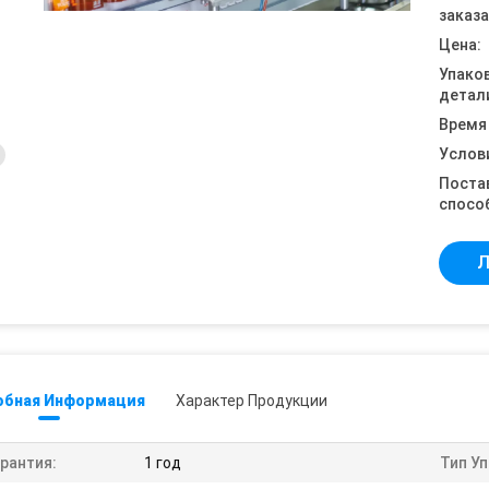
заказа
Цена:
Упако
детал
Время
Услов
Поста
спосо
Л
обная Информация
Характер Продукции
рантия:
1 год
Тип Уп