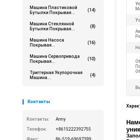
У
Машина Пластиковой
М
(14)
Бутылки Покрывая...
У
Машина Стеклянной
(8)
Бутылки Покрывая...
А
Ра
Машина Насоса
(16)
Покрывая...
Н
Машина Сервопривода
(10)
Покрывая...
О
П
О
Триггерная Укупорочная
(4)
Машина...
В
Контакты
Харак
Контакты:
Anny
Нам
уни
Телефон:
+8615222392755
Запо
Факс:
86-519-69697399