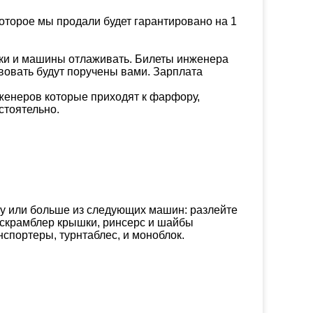
оторое мы продали будет гарантировано на 1
вки и машины отлаживать.
Билеты инженера
вовать будут поручены вами. Зарплата
женеров которые приходят к фарфору,
стоятельно.
у или больше из следующих машин: разлейте
нскрамблер крышки, ринсерс и шайбы
нспортеры, турнтаблес, и моноблок.