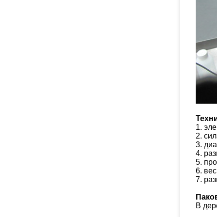
Техн
1. эл
2. сил
3. ди
4. ра
5. пр
6. ве
7. ра
Пако
В дер