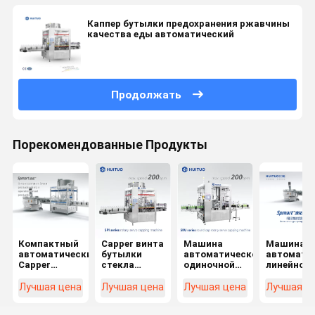
Каппер бутылки предохранения ржавчины
качества еды автоматический
Продолжать
Порекомендованные Продукты
Компактный
Capper винта
Машина
Машина
автоматический
бутылки
автоматической
автомати
Capper
стекла
одиночной
линейной
кроны/
крышки
головы
бутылки
машина
машины
покрывая
винта
Лучшая цена
Лучшая цена
Лучшая цена
Лучшая ц
машины
ROPP
для Capper
шпинделя
крышки
автоматической
винта
движения