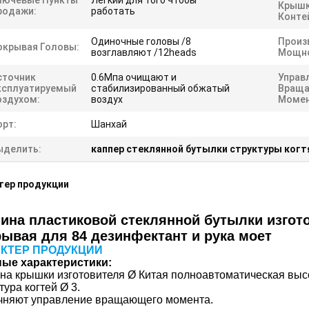
лючевые Пункты
Легкий для того чтобы
Крышк
родажи:
работать
Конте
Одиночные головы /8
Произ
окрывая Головы:
возглавляют /12heads
Мощно
сточник
0.6Мпа очищают и
Управ
ксплуатируемый
стабилизированный обжатый
Вращ
оздухом:
воздух
Момен
орт:
Шанхай
ыделить:
каппер стеклянной бутылки структуры когт
тер продукции
ина пластиковой стеклянной бутылки изгото
ывая для 84 дезинфектант и рука моет
КТЕР ПРОДУКЦИИ
ные характеристики:
а крышки изготовителя Ø Китая полноавтоматическая выс
тура когтей Ø 3.
чняют управление вращающего момента.