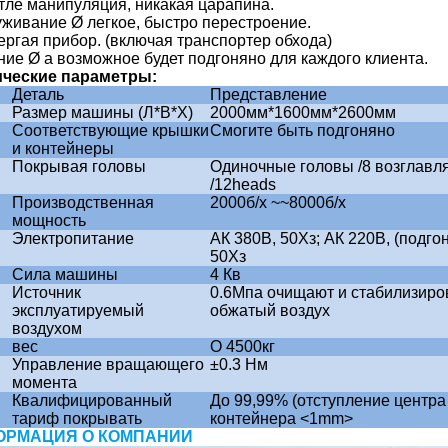
тле манипуляция, никакая царапина.
живание Ø легкое, быстро перестроение.
ергая прибор. (включая транспортер обхода)
ние
Ø
а возможное будет подгоняно для каждого клиента.
ические параметры:
Деталь
Представление
Размер машины (Л*В*Х)
2000мм*1600мм*2600мм
Соответствующие крышки
Смогите быть подгоняно
и контейнеры
Покрывая головы
Одиночные головы /8 возглавл
/12heads
Производственная
2000б/х ~~8000б/х
мощность
Электропитание
АК 380В, 50Хз; АК 220В, (подго
50Хз
Сила машины
4
Кв
Источник
0.6Мпа очищают и стабилизир
эксплуатируемый
обжатый воздух
воздухом
вес
О 4500кг
Управление вращающего
±0.3 Нм
момента
Квалифицированный
До 99,99% (отступление центра
тариф покрывать
контейнера
<1mm>
ОРМАЦИЯ О КОМПАНИИ