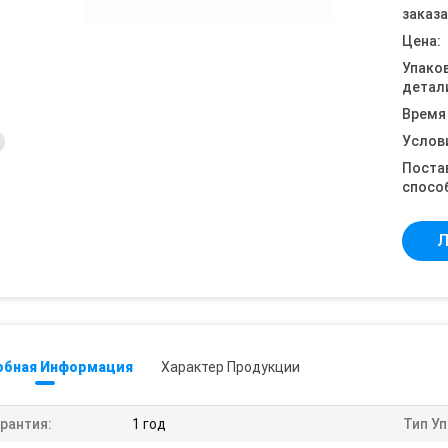
заказа
Цена:
Упако
детал
Время
Услов
Поста
спосо
Л
обная Информация
Характер Продукции
рантия:
1 год
Тип Уп