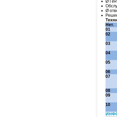
Ø Ген
Обслу
Ø отв
Реше
Техн
Нет.
01
02
03
04
05
06
07
08
09
10
ИНФ