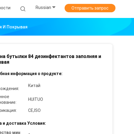
Russian
вости
Отправить запрос
я И Покрывая
а бутылки 84 дезинфектантов заполняя и
ывая
бная информация о продукте:
Китай
хождения:
нное
HUITUO
нование:
фикация:
CE,ISO
а и доставка Условия:
ество мин