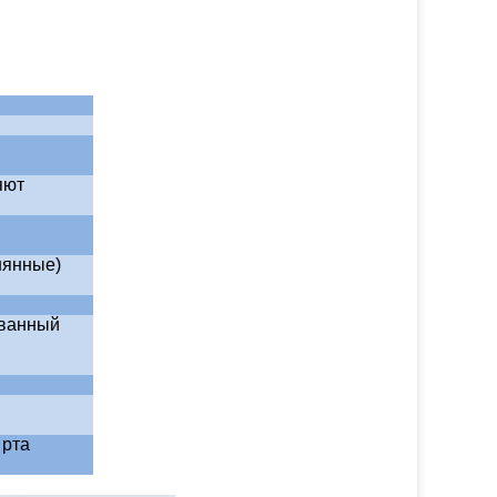
яют
нянные)
ованный
 рта