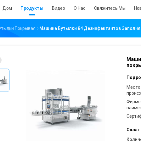
Дом
Продукты
Видео
О Нас
Свяжитесь Мы
Но
утылки Покрывая
Машина Бутылки 84 Дезинфектантов Заполня
Машин
покр
Подро
Место
проис
Фирме
наиме
Серти
Оплат
Колич