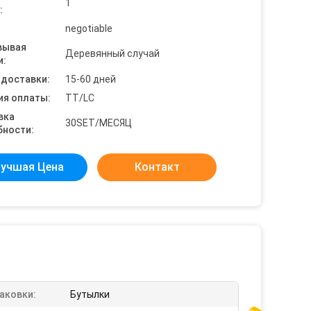
1
:
negotiable
вывая
Деревянный случай
и:
 доставки:
15-60 дней
ия оплаты:
TT/LC
вка
30SET/МЕСЯЦ
бности:
учшая Цена
Контакт
аковки:
Бутылки