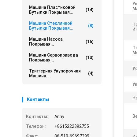
У
Машина Пластиковой
М
(14)
Бутылки Покрывая...
Машина Стеклянной
П
(8)
Бутылки Покрывая...
И
Машина Насоса
(16)
Покрывая...
П
М
Машина Сервопривода
(10)
Покрывая...
У
Триггерная Укупорочная
(4)
Машина...
У
Н
Контакты
Ве
Контакты:
Anny
Телефон:
+8615222392755
Факс:
86-519-69697399