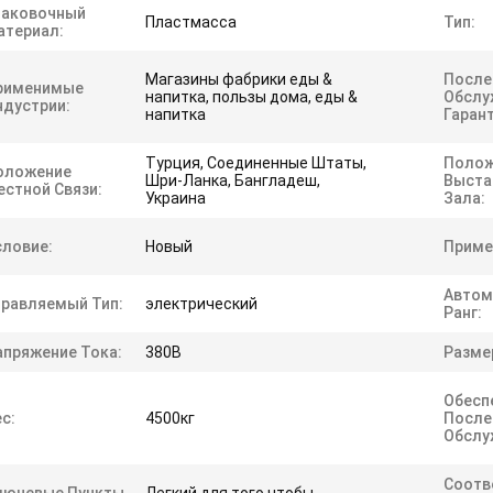
паковочный
Пластмасса
Тип:
атериал:
Магазины фабрики еды &
После
рименимые
напитка, пользы дома, еды &
Обслу
ндустрии:
напитка
Гарант
Турция, Соединенные Штаты,
Полож
оложение
Шри-Ланка, Бангладеш,
Выста
естной Связи:
Украина
Зала:
словие:
Новый
Приме
Автом
правляемый Тип:
электрический
Ранг:
апряжение Тока:
380В
Размер
Обесп
с:
4500кг
После
Обслу
Соотв