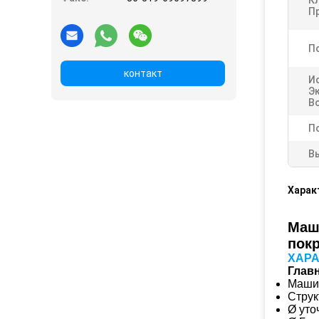
К
П
П
контакт
И
Э
В
П
В
Харак
Маш
покр
ХАРА
Глав
Машин
Струк
Ø уто