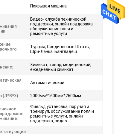
Покрывая машина
Видео- служба технической
поддержки, онлайн поддержка,
живания
обслуживание поля и
ии:
ремонтные услуги
ение
Турция, Соединенные Штаты,
вочного
Шри-Ланка, Бангладеш
Химикат, товар, медицинский,
нение:
ежедневный химикат
атическая
Автоматический
 (л*в*х):
2000мм*1600мм*2600мм
Фиельд установка, поручая и
еченное
тренируя, обслуживание поля и
продажное
ремонтные услуги, онлайн
живание:
поддержка, видео-
етствующие