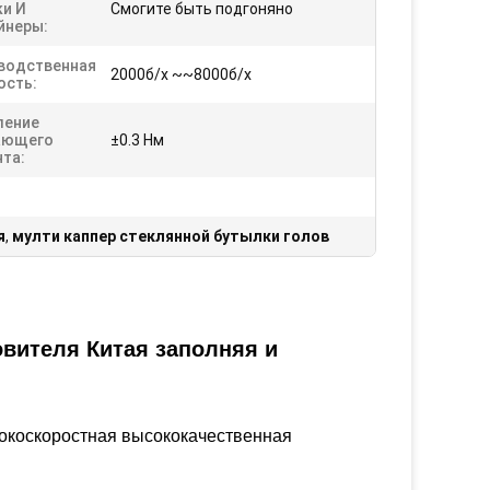
и И
Смогите быть подгоняно
йнеры:
водственная
2000б/х ~~8000б/х
сть:
ление
ающего
±0.3 Нм
та:
я
,
мулти каппер стеклянной бутылки голов
вителя Китая заполняя и
окоскоростная высококачественная