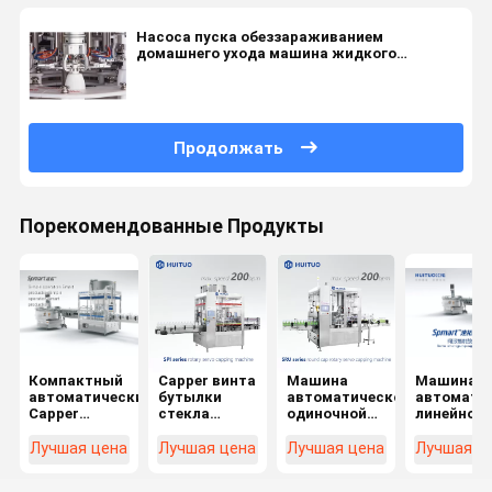
Насоса пуска обеззараживанием
домашнего ухода машина жидкого
покрывая
Продолжать
Порекомендованные Продукты
Компактный
Capper винта
Машина
Машина
автоматический
бутылки
автоматической
автомати
Capper
стекла
одиночной
линейной
кроны/
крышки
головы
бутылки
машина
машины
покрывая
винта
Лучшая цена
Лучшая цена
Лучшая цена
Лучшая ц
машины
ROPP
для Capper
шпинделя
крышки
автоматической
винта
движения