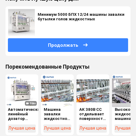
Минимум 5000 БПХ 12/24 машины завалки
бутылки голов жидкостных
Продолжать
Порекомендованные Продукты
Автоматический
Машина
АК 380В СС
Высоковя
линейный
завалки
отделывает
жидкостн
дозатор
жидкостного
поверхность
машина
жидкости
тензида
жидкостная
завалки
для бутылок,
машина
Лучшая цена
Лучшая цена
Лучшая цена
Лучшая ц
объемный
завалки